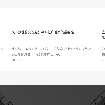
从心源性猝死说起：AED推广普及的重要性
把
韩国人在日本救了中国人的命——这条暖心的新闻发生在今年6月
为
14日晚8点左右，一名59岁的中国男子...
销
70-01-01
70