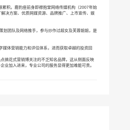
源累积。鹿豹座前身即襟抱堂网络传媒机构（2007年始
广解决方案、优质网媒资源、品牌推广、上市宣传、娱
的策划团队及网络推手，参与炒作过超女及芙蓉姐姐，是
数字媒体营销能力和评估体系，进而获取卓越的投资回
热点搞花式营销博关注的不乏知名品牌，这从侧面反映
多企业加入进来，专业公司的服务显得更加难能可贵。