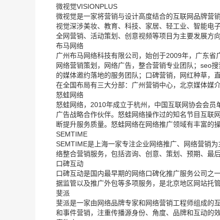
微视觉VISIONPLUS
微视觉是一家将营销与设计高度结合的互联网品牌营销
视觉深涉美妆、教育、科技、家居、轻工业、智能电子
全网营销、活动策划、创意视频等项目为主要发展方向
布马网络
广州布马网络科技有限公司，始创于2009年，广东
网络营销策划，网络广告，整合营销专业团队；seo
的媒体邀约落地的服务团队；口碑营销，网红种草，
在全国布局有三大分部：广州营销中心，北京媒体媒
怒蛙网络
怒蛙网络，2010年成立于杭州，中国互联网协会会员单
广告战略合作伙伴。怒蛙网络操作过的知名节目互联网
断提升服务质量。怒蛙网络在网络推广领域有丰富的
SEMTIME
SEMTIME是上海一家专注企业网络推广、网络营销
络整合营销服务，包括咨询、创意、策划、预期、最
口碑互动
口碑互动是国内最早期的网络口碑化推广服务公司之
据监管以及推广外包等多项服务，是北京地区网站托
斐派
斐派是一家由网络品牌专家和网络营销工程师组成的
和事件营销，注重传播源身份、角度、品牌和互动的