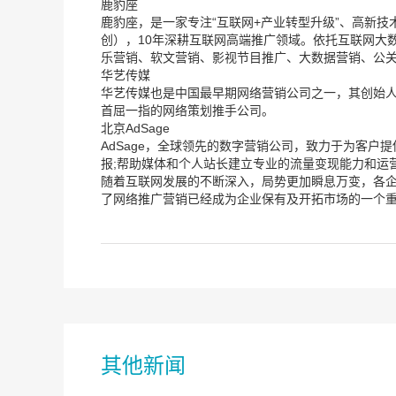
鹿豹座
鹿豹座，是一家专注“互联网+产业转型升级”、高新技
创），10年深耕互联网高端推广领域。依托互联网大
乐营销、软文营销、影视节目推广、大数据营销、公
华艺传媒
华艺传媒也是中国最早期网络营销公司之一，其创始人
首屈一指的网络策划推手公司。
北京AdSage
AdSage，全球领先的数字营销公司，致力于为客
报;帮助媒体和个人站长建立专业的流量变现能力和运
随着互联网发展的不断深入，局势更加瞬息万变，各
了网络推广营销已经成为企业保有及开拓市场的一个
其他新闻