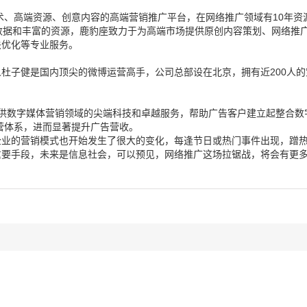
术、高端资源、创意内容的高端营销推广平台，在网络推广领域有10年资
数据和丰富的资源，鹿豹座致力于为高端市场提供原创内容策划、网络推
关优化等专业服务。
杜子健是国内顶尖的微博运营高手，公司总部设在北京，拥有近200人
户提供数字媒体营销领域的尖端科技和卓越服务，帮助广告客户建立起整合
营体系，进而显著提升广告营收。
企业的营销模式也开始发生了很大的变化，每逢节日或热门事件出现，蹭
重要手段，未来是信息社会，可以预见，网络推广这场拉锯战，将会有更