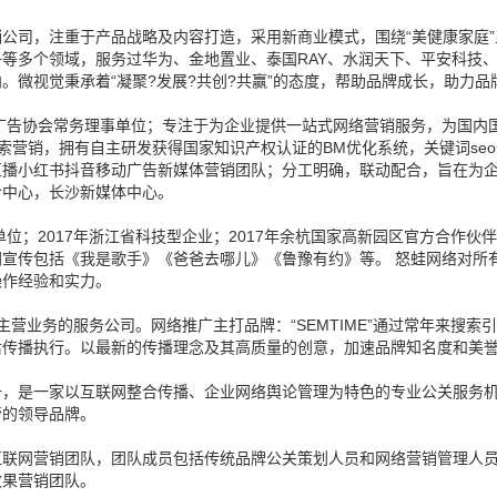
公司，注重于产品战略及内容打造，采用新商业模式，围绕“美健康家庭
等多个领域，服务过华为、金地置业、泰国RAY、水润天下、平安科技
。微视觉秉承着“凝聚?发展?共创?共赢”的态度，帮助品牌成长，助力
省广告协会常务理事单位；专注于为企业提供一站式网络营销服务，为国内
搜索营销，拥有自主研发获得国家知识产权认证的BM优化系统，关键词se
直播小红书抖音移动广告新媒体营销团队；分工明确，联动配合，旨在为
介中心，长沙新媒体中心。
位；2017年浙江省科技型企业；2017年余杭国家高新园区官方合作伙伴；
宣传包括《我是歌手》《爸爸去哪儿》《鲁豫有约》等。 怒蛙网络对所
操作经验和实力。
为主营业务的服务公司。网络推广主打品牌：“SEMTIME”通过常年来搜
后传播执行。以最新的传播理念及其高质量的创意，加速品牌知名度和美
一，是一家以互联网整合传播、企业网络舆论管理为特色的专业公关服务
管的领导品牌。
互联网营销团队，团队成员包括传统品牌公关策划人员和网络营销管理人
效果营销团队。